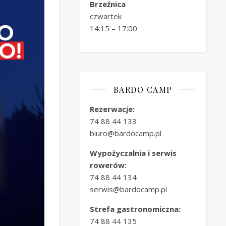
Brzeźnica
czwartek
14:15 – 17:00
BARDO CAMP
Rezerwacje:
74 88 44 133
biuro@bardocamp.pl
Wypożyczalnia i serwis
rowerów:
74 88 44 134
serwis@bardocamp.pl
Strefa gastronomiczna:
74 88 44 135