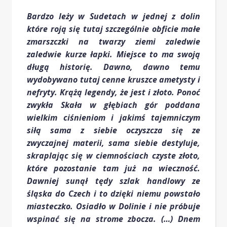
Bardzo leży w Sudetach w jednej z dolin
które roją się tutaj szczególnie obficie małe
zmarszczki na twarzy ziemi zaledwie
zaledwie kurze łapki. Miejsce to ma swoją
długą historię. Dawno, dawno temu
wydobywano tutaj cenne kruszce ametysty i
nefryty. Krążą legendy, że jest i złoto. Ponoć
zwykła Skała w głębiach gór poddana
wielkim ciśnieniom i jakimś tajemniczym
siłą sama z siebie oczyszcza się ze
zwyczajnej materii, sama siebie destyluje,
skraplając się w ciemnościach czyste złoto,
które pozostanie tam już na wieczność.
Dawniej sunął tędy szlak handlowy ze
śląska do Czech i to dzięki niemu powstało
miasteczko. Osiadło w Dolinie i nie próbuje
wspinać się na strome zbocza. (…) Dnem