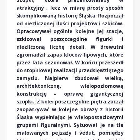
Szopki, która prezentowałaby w
atrakcyjny , lecz w miarę prosty sposób
skomplikowaną historię Śląska. Rozpoczął
od niezliczonej ilości projektów i szkiców.
Opracowywał ogólnie kolejne jej stacje,
szkicował poszczcególne figurki i
niezliczoną liczbę detali. W drewutni
zgromadził zapas kloców lipowych, które
przez lata sezonował. W końcu przeszedł
do stopniowej realizacji przedsięwziętego
zamysłu. Najpierw zbudował wielką,
architektoniczną, wielopoziomową
konstrukcję – oprawę gigantycznej
szopki. Z kolei poszczególne piętra zaczął
zaopatrywać w kolejne obrazy z historii
Śląska wypełniając je wielopostaciowymi
grupami figuralnymi. Sytuował je na tle
malowanych pejzaży i vedut, pomiędzy