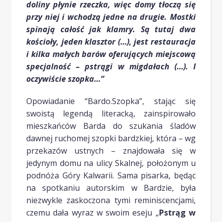
doliny płynie rzeczka, więc domy tłoczą się
przy niej i wchodzą jedne na drugie. Mostki
spinają całość jak klamry. Są tutaj dwa
kościoły, jeden klasztor (…), jest restauracja
i kilka małych barów oferujących miejscową
specjalność – pstrągi w migdałach (…). I
oczywiście szopka…”
Opowiadanie “Bardo.Szopka”, stając się
swoistą legendą literacką, zainspirowało
mieszkańców Barda do szukania śladów
dawnej ruchomej szopki bardzkiej, która – wg
przekazów ustnych – znajdowała się w
jedynym domu na ulicy Skalnej, położonym u
podnóża Góry Kalwarii. Sama pisarka, będąc
na spotkaniu autorskim w Bardzie, była
niezwykle zaskoczona tymi reminiscencjami,
czemu dała wyraz w swoim eseju „
Pstrąg w