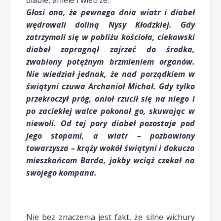
diable, aniele i wietrze.
Głosi ona, że pewnego dnia wiatr i diabeł
wędrowali doliną Nysy Kłodzkiej. Gdy
zatrzymali się w pobliżu kościoła, ciekawski
diabeł zapragnął zajrzeć do środka,
zwabiony potężnym brzmieniem organów.
Nie wiedział jednak, że nad porządkiem w
świątyni czuwa Archanioł Michał. Gdy tylko
przekroczył próg, anioł rzucił się na niego i
po zaciekłej walce pokonał go, skuwając w
niewoli. Od tej pory diabeł pozostaje pod
jego stopami, a wiatr – pozbawiony
towarzysza – krąży wokół świątyni i dokucza
mieszkańcom Barda, jakby wciąż czekał na
swojego kompana.
Nie bez znaczenia jest fakt, że silne wichury