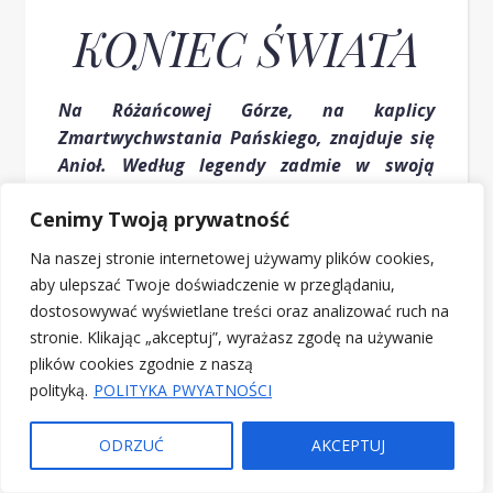
KONIEC ŚWIATA
Na Różańcowej Górze, na kaplicy
Zmartwychwstania Pańskiego, znajduje się
Anioł. Według legendy zadmie w swoją
trąbę, aby obwieścić koniec świata.
Cenimy Twoją prywatność
Na naszej stronie internetowej używamy plików cookies,
aby ulepszać Twoje doświadczenie w przeglądaniu,
dostosowywać wyświetlane treści oraz analizować ruch na
stronie. Klikając „akceptuj”, wyrażasz zgodę na używanie
CENTRUM KULTURY
plików cookies zgodnie z naszą
polityką.
POLITYKA PWYATNOŚCI
Główna 61, 57-256 Bardo
telefon: 74 8170 827
ODRZUĆ
AKCEPTUJ
e-mail: centrum@bardo.pl