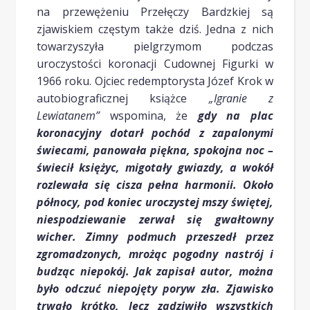
na przewężeniu Przełęczy Bardzkiej są
zjawiskiem częstym także dziś. Jedna z nich
towarzyszyła pielgrzymom podczas
uroczystości koronacji Cudownej Figurki w
1966 roku. Ojciec redemptorysta Józef Krok w
autobiograficznej książce
„Igranie z
Lewiatanem”
wspomina, że
gdy na plac
koronacyjny dotarł pochód z zapalonymi
świecami, panowała piękna, spokojna noc –
świecił księżyc, migotały gwiazdy, a wokół
rozlewała się cisza pełna harmonii. Około
północy, pod koniec uroczystej mszy świętej,
niespodziewanie zerwał się gwałtowny
wicher. Zimny podmuch przeszedł przez
zgromadzonych, mrożąc pogodny nastrój i
budząc niepokój. Jak zapisał autor, można
było odczuć niepojęty poryw zła. Zjawisko
trwało krótko, lecz zadziwiło wszystkich