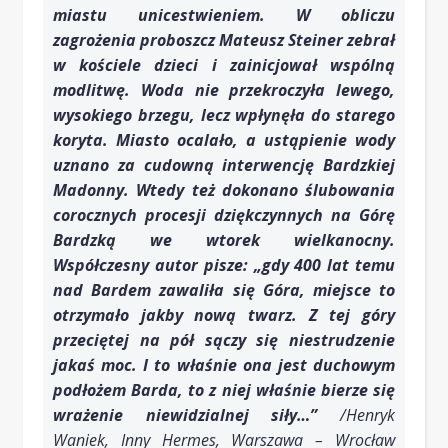
miastu unicestwieniem. W obliczu
zagrożenia proboszcz Mateusz Steiner zebrał
w kościele dzieci i zainicjował wspólną
modlitwę. Woda nie przekroczyła lewego,
wysokiego brzegu, lecz wpłynęła do starego
koryta. Miasto ocalało, a ustąpienie wody
uznano za cudowną interwencję Bardzkiej
Madonny. Wtedy też dokonano ślubowania
corocznych procesji dziękczynnych na Górę
Bardzką we wtorek wielkanocny.
Współczesny autor pisze: „gdy 400 lat temu
nad Bardem zawaliła się Góra, miejsce to
otrzymało jakby nową twarz. Z tej góry
przeciętej na pół sączy się niestrudzenie
jakaś moc. I to właśnie ona jest duchowym
podłożem Barda, to z niej właśnie bierze się
wrażenie niewidzialnej siły…”
/Henryk
Waniek, Inny Hermes, Warszawa – Wrocław