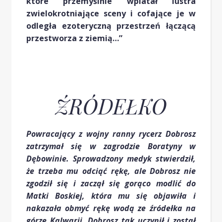
które przemyślnie wplatał lustra
zwielokrotniające sceny i cofające je w
odległa ezoteryczną przestrzeń łączącą
przestworza z ziemią…”
ŹRÓDEŁKO
Powracający z wojny ranny rycerz Dobrosz
zatrzymał się w zagrodzie Boratyny w
Dębowinie. Sprowadzony medyk stwierdził,
że trzeba mu odciąć rękę, ale Dobrosz nie
zgodził się i zaczął się gorąco modlić do
Matki Boskiej, która mu się objawiła i
nakazała obmyć rękę wodą ze źródełka na
górze Kalwarii. Dobrosz tak uczynił i został