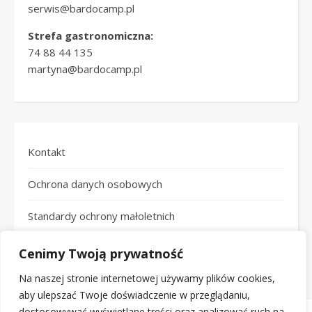
serwis@bardocamp.pl
Strefa gastronomiczna:
74 88 44 135
martyna@bardocamp.pl
Kontakt
Ochrona danych osobowych
Standardy ochrony małoletnich
Logotypy
Cenimy Twoją prywatność
Na naszej stronie internetowej używamy plików cookies,
aby ulepszać Twoje doświadczenie w przeglądaniu,
dostosowywać wyświetlane treści oraz analizować ruch na