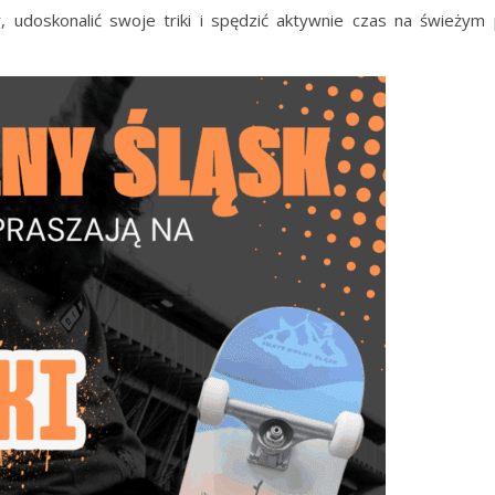
, udoskonalić swoje triki i spędzić aktywnie czas na świeżym