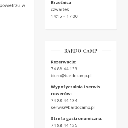
Brzeźnica
 powietrzu w
czwartek
14:15 – 17:00
BARDO CAMP
Rezerwacje:
74 88 44 133
biuro@bardocamp.pl
Wypożyczalnia i serwis
rowerów:
74 88 44 134
serwis@bardocamp.pl
Strefa gastronomiczna:
74 88 44 135