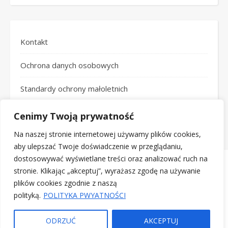
Kontakt
Ochrona danych osobowych
Standardy ochrony małoletnich
Logotypy
Cenimy Twoją prywatność
Na naszej stronie internetowej używamy plików cookies,
aby ulepszać Twoje doświadczenie w przeglądaniu,
dostosowywać wyświetlane treści oraz analizować ruch na
stronie. Klikając „akceptuj”, wyrażasz zgodę na używanie
plików cookies zgodnie z naszą
polityką.
POLITYKA PWYATNOŚCI
2020-2026 CKiB ©
Ash
Strona główna
Kontakt
Ochrona danych osobowych
ODRZUĆ
AKCEPTUJ
e Motyw przez
WP Royal
.