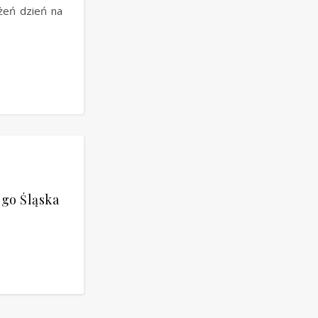
ażeń dzień na
ego Śląska