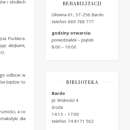
ów i słodkich
REHABILITACJI
Główna 61, 57-256 Bardo
telefon: 669 788 777
godziny otwarcia:
ia Pücklera.
poniedziałek – piątek
jąc alejkami,
8:00 – 16:00
CO.
go odbicie w
nów będzie to
BIBLIOTEKA
Bardo
pl. Wolności 4
środa
szności, a co
14:15 – 17:00
makołyki dla
telefon: 74 8171 502