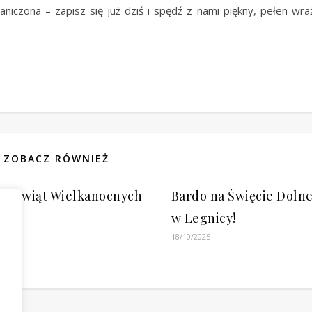
aniczona – zapisz się już dziś i spędź z nami piękny, pełen wr
ZOBACZ RÓWNIEŻ
ch Świąt Wielkanocnych
Bardo na Święcie Doln
w Legnicy!
18/10/2025