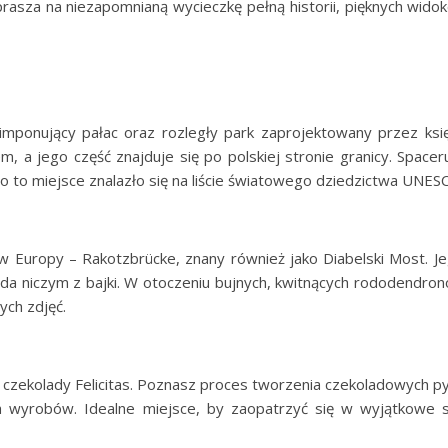
rasza na niezapomnianą wycieczkę pełną historii, pięknych widok
mponujący pałac oraz rozległy park zaprojektowany przez księc
 a jego część znajduje się po polskiej stronie granicy. Spaceru
o to miejsce znalazło się na liście światowego dziedzictwa UNES
 Europy – Rakotzbrücke, znany również jako Diabelski Most. Je
ąda niczym z bajki. W otoczeniu bujnych, kwitnących rododendro
ych zdjęć.
e czekolady Felicitas. Poznasz proces tworzenia czekoladowych py
h wyrobów. Idealne miejsce, by zaopatrzyć się w wyjątkowe s