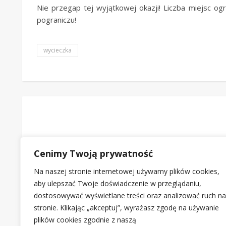
Nie przegap tej wyjątkowej okazji! Liczba miejsc ogr
pograniczu!
wycieczka
Jarmark Wielkanocny 2026 w
Wesoły
Cenimy Twoją prywatność
03/04/2026
Bardzie tradycyjnie w Niedzielę
Na naszej stronie internetowej używamy plików cookies,
Palmową
aby ulepszać Twoje doświadczenie w przeglądaniu,
30/03/2026
dostosowywać wyświetlane treści oraz analizować ruch na
stronie. Klikając „akceptuj”, wyrażasz zgodę na używanie
plików cookies zgodnie z naszą