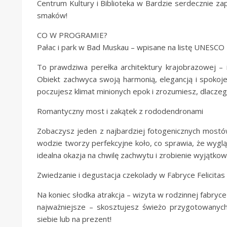
Centrum Kultury i Biblioteka w Bardzie serdecznie zap
smaków!
CO W PROGRAMIE?
Pałac i park w Bad Muskau – wpisane na listę UNESCO
To prawdziwa perełka architektury krajobrazowej – i
Obiekt zachwyca swoją harmonią, elegancją i spokojem,
poczujesz klimat minionych epok i zrozumiesz, dlaczeg
Romantyczny most i zakątek z rododendronami
Zobaczysz jeden z najbardziej fotogenicznych mostów
wodzie tworzy perfekcyjne koło, co sprawia, że wygl
idealna okazja na chwilę zachwytu i zrobienie wyjątkow
Zwiedzanie i degustacja czekolady w Fabryce Felicitas
Na koniec słodka atrakcja – wizyta w rodzinnej fabryc
najważniejsze – skosztujesz świeżo przygotowanyc
siebie lub na prezent!