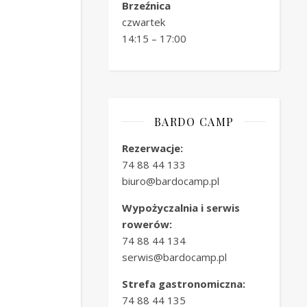
Brzeźnica
czwartek
14:15 – 17:00
BARDO CAMP
Rezerwacje:
74 88 44 133
biuro@bardocamp.pl
Wypożyczalnia i serwis
rowerów:
74 88 44 134
serwis@bardocamp.pl
Strefa gastronomiczna:
74 88 44 135