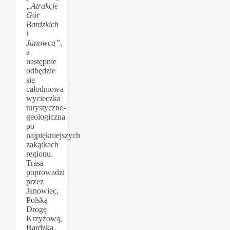
„Atrakcje
Gór
Bardzkich
i
Janowca”
,
a
następnie
odbędzie
się
całodniowa
wycieczka
turystyczno-
geologiczna
po
najpiękniejszych
zakątkach
regionu.
Trasa
poprowadzi
przez
Janowiec,
Polską
Drogę
Krzyżową,
Bardzką