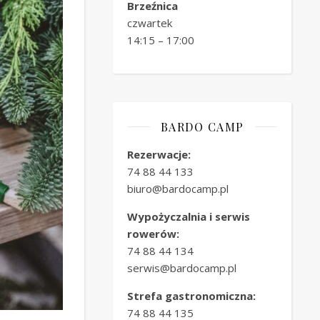
Brzeźnica
czwartek
14:15 – 17:00
BARDO CAMP
Rezerwacje:
74 88 44 133
biuro@bardocamp.pl
Wypożyczalnia i serwis
rowerów:
74 88 44 134
serwis@bardocamp.pl
Strefa gastronomiczna:
74 88 44 135